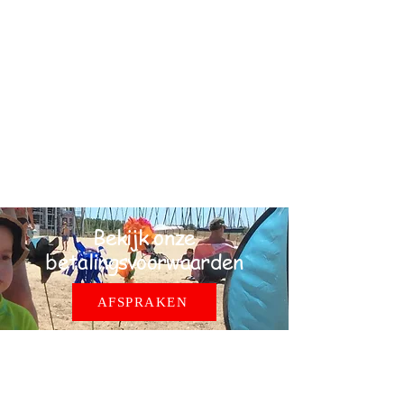
Verwarming, water en elektriciteit steeds
inbegrepen
Bed-, bad- en keukenlinnen inbegrepen.
De eindschoonmaak is niet in de
huurprijs inbegrepen. Voor de
eindschoonmaak wordt een toeslag van
65€ gerekend.
Borgsom 150 €
Bekijk onze
betalingsvoorwaarden
AFSPRAKEN
BETALING EN WAARBORG
bij reservatie betaal je 20% van het